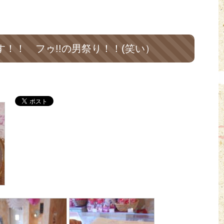
！！ フゥ!!の男祭り！！(笑い）