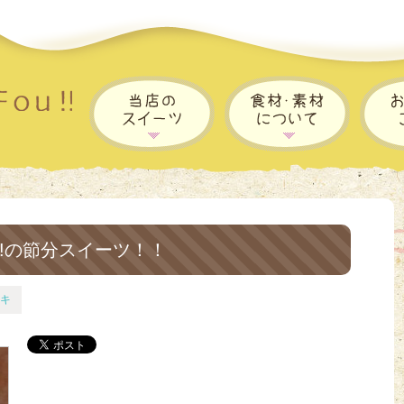
!!の節分スイーツ！！
キ