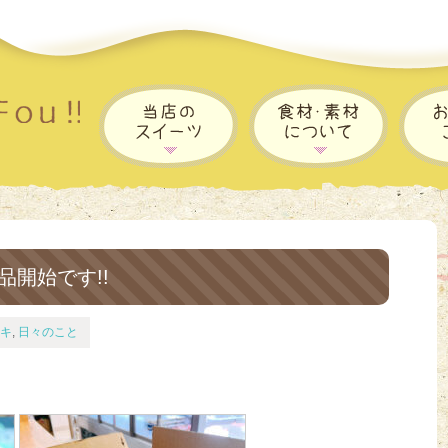
品開始です!!
キ
,
日々のこと