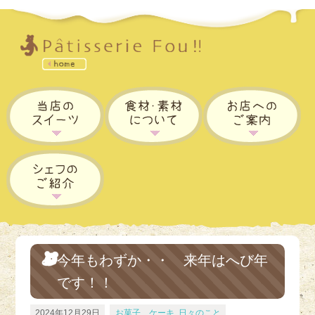
今年もわずか・・ 来年はへび年
です！！
2024年12月29日
お菓子、ケーキ
,
日々のこと