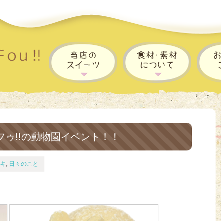
フゥ!!の動物園イベント！！
キ
,
日々のこと