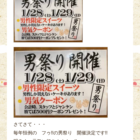
さてさて・・・
毎年恒例の フゥ!!の男祭り 開催決定です!!