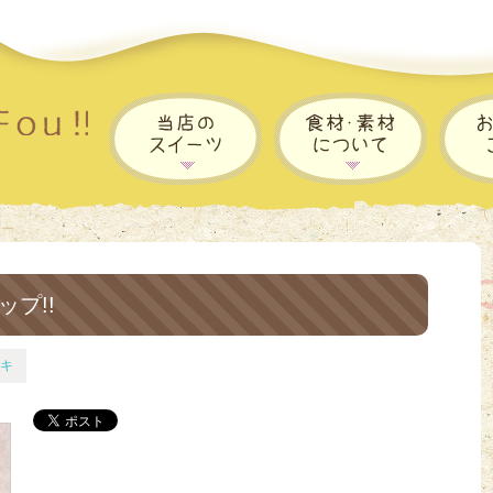
ップ!!
キ